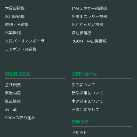
木質破砕機
TMRミキサー給餌機
汎用破砕機
酪農用スラリー機器
選別・分離機
畑地かんがい機器
林業機械
緑地管理機
木質バイオマスボイラ
RGUM｜中古機情報
コンポスト製造機
緑産株式会社
お問い合わせ
会社概要
製品について
事業内容
新卒採用について
拠点情報
中途採用について
沿 革
その他に関して
SDGsの取り組み
お知らせ
お知らせ