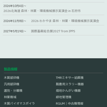
2026年10月4日～
2026北海道 森林・林業・環境機械展示実演会 in 石狩市
2026 わかやま 森林・林業・環境機械展示実演会
2026年11月8日～
国際畜産総合展2027 from IPPS
2027年5月19日～
製品情報
木質破砕機
TMRミキサー給餌機
汎用破砕機
酪農用スラリー機器
選別・分離機
畑地かんがい機器
林業機械
緑地管理機
木質バイオマスボイラ
RGUM｜中古機情報